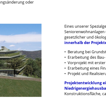
zungsänderung oder
Eines unserer Spezialge
Seniorenwohnanlagen un
gesetzlicher und ökolo
innerhalb der Projekt
• Beratung bei Grunds
• Erarbeitung des Bau
• Vorprojekt mit erste
• Erarbeitung eines Fi
• Projekt und Realisie
Projektentwicklung ei
Niedrigenergiehausb
Konstruktionsfläche, c