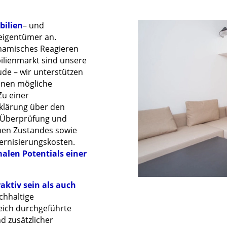
bilien
– und
teigentümer an.
namisches Reagieren
ilienmarkt sind unsere
e – wir unterstützen
Ihnen mögliche
Zu einer
fklärung über den
e Überprüfung und
chen Zustandes sowie
ernisierungskosten.
alen Potentials einer
ktiv sein als auch
chhaltige
reich durchgeführte
d zusätzlicher