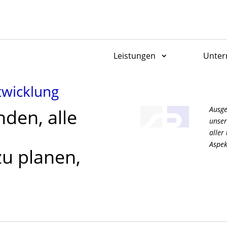
Leistungen
Unte
twicklung
Ausge
den, alle
unser
aller
Aspek
u planen,