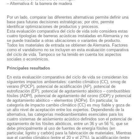
– Alternativa 4: la barrera de madera
Por un lado, comparar las diferentes alternativas permite definir una
base para futuras decisiones estratégicas; por otro, permite
identificar optimizaciones de productos y procesos.
Esta evaluación comparativa del ciclo de vida solo considera estas
cuatro tipologías de barreras acústicas instaladas en Alemania y no
se puede trasladar a otras ubicaciones o variantes de producto.
Todos los materiales de entrada se obtienen de Alemania. Factores
como el vandalismo no se incluyen en esta evaluación comparativa
del ciclo de vida. Tampoco se ha tenido en cuenta los aspectos
sociales o económicos.
Principales resultados
En esta evaluación comparativa del ciclo de vida se consideran los
siguientes impactos ambientales: cambio climático (CC), smog de
verano (POCP), potencial de acidificación (AP), potencial de
eutrofización (EP), potencial de agotamiento abiótico – combustibles
fósiles (ADPf), potencial de agotamiento del ozono (ODP) y potencial
de agotamiento abiótico – elementos (ADPe). En particular, la
categoría de impacto cambio climático (CC) es muy fiable y goza de
un alto nivel de aceptación entre los expertos. Dependiendo de la
alternativa, las categorías medioambientales esenciales para los
cuatro sistemas de aislamiento acústico definidos son el potencial de
agotamiento de los fósiles abióticos, entre un 36 y un 56 %, que se
debe principalmente al uso de fuentes de energía fósiles (en
particular, lignito y carbón) para la fabricación de materiales. Mientras
que el cambio climático (entre el 20 y el 27%), la acidificación (entre