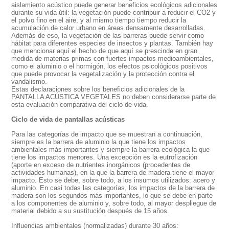
aislamiento acústico puede generar beneficios ecológicos adicionales
durante su vida útil: la vegetación puede contribuir a reducir el CO2 y
el polvo fino en el aire, y al mismo tiempo tiempo reducir la
acumulación de calor urbano en áreas densamente desarrolladas.
Además de eso, la vegetación de las barreras puede servir como
hábitat para diferentes especies de insectos y plantas. También hay
que mencionar aquí el hecho de que aquí se prescinde en gran
medida de materias primas con fuertes impactos medioambientales,
como el aluminio o el hormigón, los efectos psicológicos positivos
que puede provocar la vegetalización y la protección contra el
vandalismo.
Estas declaraciones sobre los beneficios adicionales de la
PANTALLA ACÚSTICA VEGETALES no deben considerarse parte de
esta evaluación comparativa del ciclo de vida.
Ciclo de vida de pantallas acústicas
Para las categorías de impacto que se muestran
a continuación
,
siempre es la barrera de aluminio la que tiene los impactos
ambientales más importantes y siempre la barrera ecológica la que
tiene los impactos menores. Una excepción es la eutrofización
(
aporte en exceso de nutrientes inorgánicos
(procedentes de
actividades humanas
)
, en la que la barrera de madera tiene el mayor
impacto. Esto se debe, sobre todo, a los insumos utilizados: acero y
aluminio. En casi todas las categorías, los impactos de la barrera de
madera son los segundos más importantes, lo que se debe en parte
a los componentes de aluminio y, sobre todo, al mayor despliegue de
material debido a su sustitución después de 15 años.
Influencias ambientales (normalizadas) durante 30 años: