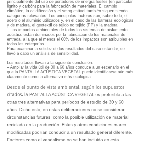
principalmente del uso de portadores de energía fósiles (en particular
lignito y carbón) para la fabricación de materiales. El cambio
climático, la acidificación y el smog estival también siguen siendo
categorías relevantes. Los principales factores son, sobre todo, el
acero o el aluminio utilizados y, en el caso de las barreras ecológicas
y de madera, el geotextil de tejido no tejido (PP) y la madera.
– Los impactos ambientales de todos los sistemas de aislamiento
acústico están dominados por la fabricación de los materiales de
entrada, a la que al menos el 60% de los impactos son atribuibles en
todas las categorías.
Para examinar la solidez de los resultados del caso estándar, se
llevó a cabo un análisis de sensibilidad.
Los resultados llevan a la siguiente conclusión:
– Ampliar la vida útil de 30 a 60 años conduce a un escenario en el
que la
PANTALLA
ACÚSTICA
VEGETAL
puede identificarse aún más
claramente como la alternativa más ecológica.
Desde el punto de vista ambiental, según los supuestos
citados, la
PANTALLA
ACÚSTICA
VEGETAL
es preferible a las
otras tres alternativas para períodos de estudio de 30 y 60
años. Dicho esto, en estas deliberaciones no se consideran
circunstancias futuras, como la posible utilización de material
reciclado en la producción. Estas y otras condiciones marco
modificadas podrían conducir a un resultado general diferente.
Factores como el vandalismo no se han incluido en esta