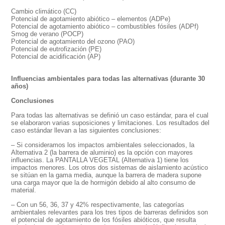
C
ambio climático (CC)
P
otencial de agotamiento abiótico – elementos (ADPe)
Potencial de agotamiento abiótico – combustibles fósiles (ADPf)
S
mog de verano (POCP)
P
otencial de agotamiento del ozono (PAO)
P
otencial de eutrofización (PE)
P
otencial de acidificación (AP)
Influencias ambientales para todas las alternativas
(durante 30
años)
Conclusiones
Para todas las alternativas se definió un caso estándar, para el cual
se
elaboraron
varias suposiciones y limitaciones. Los resultados del
caso estándar llevan a las siguientes conclusiones:
– Si consideramos los impactos ambientales seleccionados, la
Alternativa 2 (la barrera de aluminio) es la opción con mayores
influencias. La
PANTALLA VEGETAL
(Alternativa 1) tiene los
impactos menores. Los otros dos sistemas de aislamiento acústico
se sitúan en la gama media, aunque la barrera de madera supone
una carga mayor que la de hormigón debido al alto consumo de
material.
– Con un 56, 36, 37 y 42% respectivamente, las categorías
ambientales relevantes para los tres tipos de barreras definidos son
el potencial de agotamiento de los fósiles abióticos, que resulta